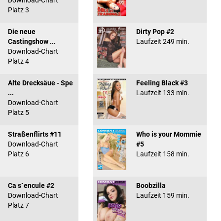
Download-Chart
Platz 3
Die neue
Dirty Pop #2
Castingshow ...
Laufzeit 249 min.
Download-Chart
Platz 4
Alte Drecksäue - Spe
Feeling Black #3
...
Laufzeit 133 min.
Download-Chart
Platz 5
Straßenflirts #11
Who is your Mommie
Download-Chart
#5
Platz 6
Laufzeit 158 min.
Ca s`encule #2
Boobzilla
Download-Chart
Laufzeit 159 min.
Platz 7