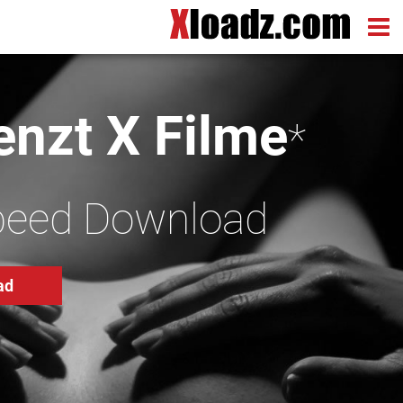
nzt X Filme
*
peed Download
ad